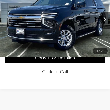
Baja de precio
VIN:
1GNS6NRD4SR269666
Valores:
R8272
Modelo:
CK10706
22,720 mi
Ext.
Int.
Less
Retail Price:
$54,862
Doc Fee:
+$85
Internet Price
$54,947
1
/
45
Consultar Detalles
Click To Call