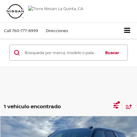
Call
760-777-8999
Direcciones
Buscar
1 vehículo encontrado
Comparar vehículo
$54,947
2025
Chevrolet Tahoe
LT
PRECIO