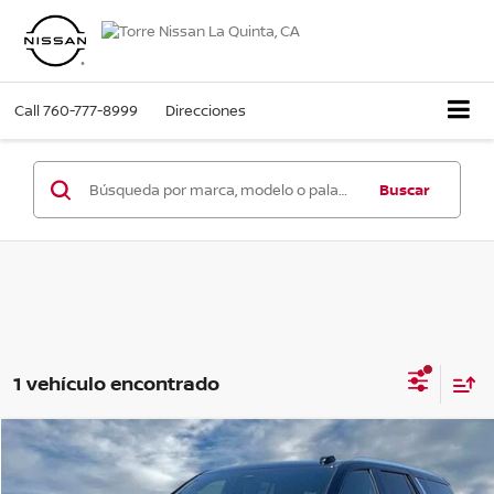
Call
760-777-8999
Direcciones
Buscar
1 vehículo encontrado
Comparar vehículo
$54,947
2025
Chevrolet Tahoe
LT
PRECIO