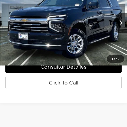
Baja de precio
VIN:
1GNS6NRD4SR269666
Valores:
R8272
Modelo:
CK10706
22,720 mi
Ext.
Int.
Less
Retail Price:
$54,862
Doc Fee:
+$85
Internet Price
$54,947
1
/
45
Consultar Detalles
Click To Call