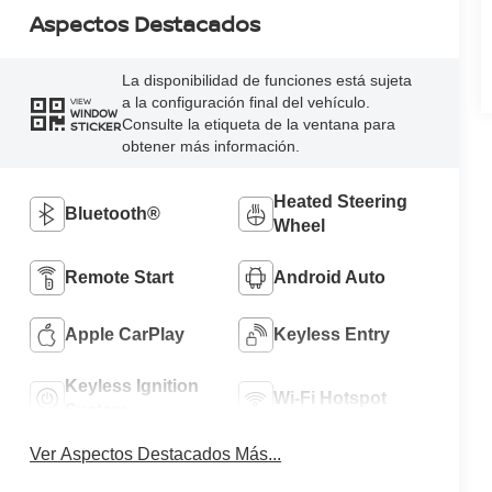
Aspectos Destacados
La disponibilidad de funciones está sujeta
a la configuración final del vehículo.
VIEW
WINDOW
Consulte la etiqueta de la ventana para
STICKER
obtener más información.
Heated Steering
Bluetooth®
Wheel
Remote Start
Android Auto
Apple CarPlay
Keyless Entry
Keyless Ignition
Wi-Fi Hotspot
System
Ver Aspectos Destacados Más...