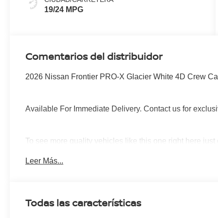
19/24 MPG
Comentarios del distribuidor
2026 Nissan Frontier PRO-X Glacier White 4D Crew C
Available For Immediate Delivery. Contact us for exclusi
To see more quality vehicles like this one right here just
760-777-8999.
Leer Más...
Todas las características