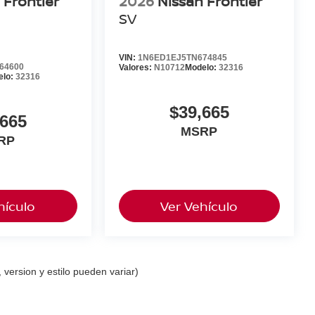
 Frontier
2026
Nissan Frontier
SV
VIN:
1N6ED1EJ5TN674845
64600
Valores:
N10712
Modelo:
32316
elo:
32316
$39,665
,665
MSRP
RP
hículo
Ver Vehículo
 version y estilo pueden variar)