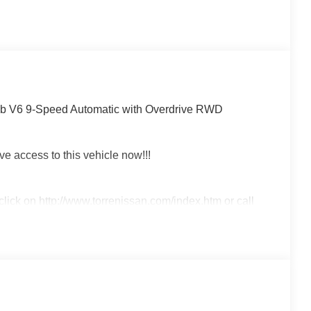
ab V6 9-Speed Automatic with Overdrive RWD
ve access to this vehicle now!!!
 click on http://www.torrenissan.com/index.htm or call