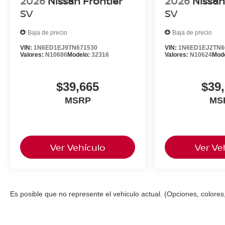
2026
Nissan Frontier
2026
Nissan
SV
SV
Baja de precio
Baja de precio
VIN:
1N6ED1EJ9TN671530
VIN:
1N6ED1EJ2TN6
Valores:
N10686
Modelo:
32316
Valores:
N10624
Mod
$39,665
$39
MSRP
MS
Ver Vehículo
Ver Ve
Es posible que no represente el vehiculo actual. (Opciones, colores,