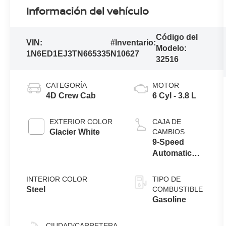
Información del vehículo
Código del
VIN:
#Inventario:
Modelo:
1N6ED1EJ3TN665335
N10627
32516
CATEGORÍA
MOTOR
4D Crew Cab
6 Cyl - 3.8 L
EXTERIOR COLOR
CAJA DE
Glacier White
CAMBIOS
9-Speed
Automatic
with
Overdrive
INTERIOR COLOR
TIPO DE
Steel
COMBUSTIBLE
Gasoline
CIUDAD/CARRETERA