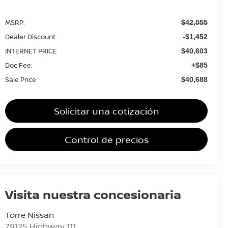
MSRP:
$42,055
Dealer Discount
-$1,452
INTERNET PRICE
$40,603
Doc Fee:
+$85
Sale Price
$40,688
Solicitar una cotización
Control de precios
Visita nuestra concesionaria
Torre Nissan
79125 Highway 111