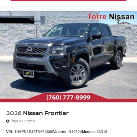
2026
Nissan Frontier
Baja de precio
VIN:
1N6ED1EJ2TN664600
Valores:
N10624
Modelo:
32316