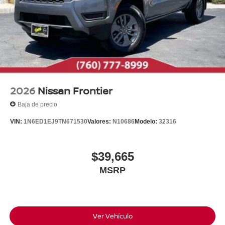
2026
Nissan Frontier
Baja de precio
VIN:
1N6ED1EJ9TN671530
Valores:
N10686
Modelo:
32316
$39,665
MSRP
Ver Vehículo