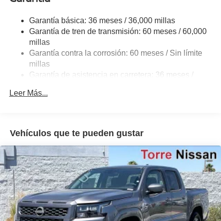
21.1 Gal. Fuel Tank
Garantía básica: 36 meses / 36,000 millas
Single Stainless Steel Exhaust
Garantía de tren de transmisión: 60 meses / 60,000
Double Wishbone Front Suspension w/Coil Springs
millas
Garantía contra la corrosión: 60 meses / Sin límite
Solid Axle Rear Suspension w/Leaf Springs
millas
4-Wheel Disc Brakes w/4-Wheel ABS, Front And Rear
Garantía de asistencia en carretera: 36 meses /
Vented Discs, Brake Assist and Hill Hold Control
36,000 millas
Brake Actuated Limited Slip Differential
Leer Más...
Vehículos que te pueden gustar