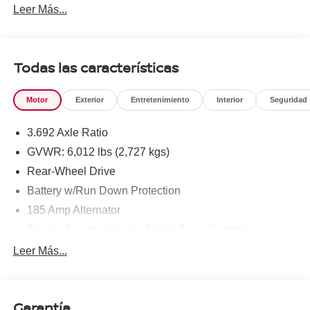
Leer Más...
To see more quality vehicles like this one right here just
click on http://www.torrenissan.com/index.htm or call 760-
777-8999.
Todas las características
Motor
Exterior
Entretenimiento
Interior
Seguridad
3.692 Axle Ratio
GVWR: 6,012 lbs (2,727 kgs)
Rear-Wheel Drive
Battery w/Run Down Protection
185 Amp Alternator
Towing Equipment -inc: Trailer Sway Control
1480# Maximum Payload
Leer Más...
Gas-Pressurized Shock Absorbers
Front And Rear Anti-Roll Bars
Garantía
Hydraulic Power-Assist Speed-Sensing Steering