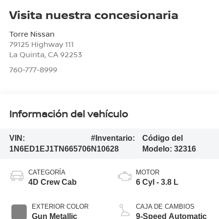
Visita nuestra concesionaria
Torre Nissan
79125 Highway 111
La Quinta
,
CA
92253
760-777-8999
Información del vehículo
VIN:
#Inventario:
Código del
1N6ED1EJ1TN665706
N10628
Modelo:
32316
CATEGORÍA
MOTOR
4D Crew Cab
6 Cyl - 3.8 L
EXTERIOR COLOR
CAJA DE CAMBIOS
Gun Metallic
9-Speed Automatic