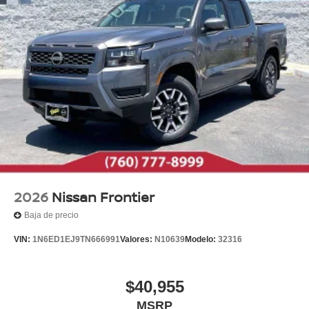
2026
Nissan Frontier
Baja de precio
VIN:
1N6ED1EJ9TN666991
Valores:
N10639
Modelo:
32316
$40,955
MSRP