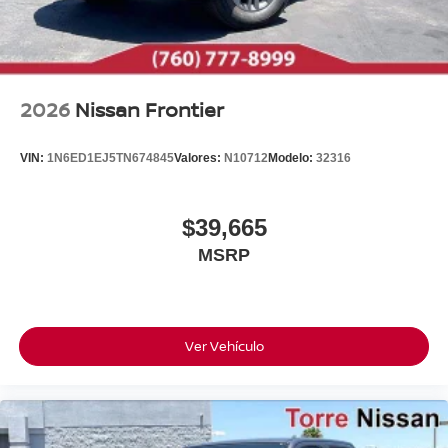
2026
Nissan Frontier
VIN:
1N6ED1EJ5TN674845
Valores:
N10712
Modelo:
32316
$39,665
MSRP
Ver Vehículo