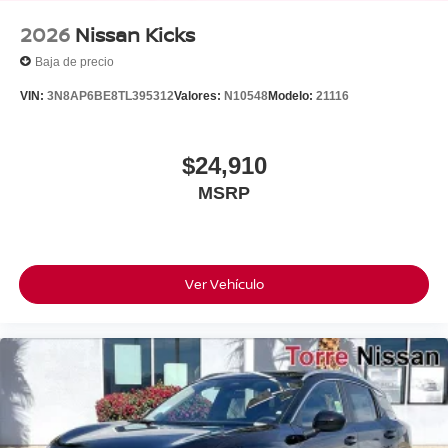
2026
Nissan Kicks
Baja de precio
VIN:
3N8AP6BE8TL395312
Valores:
N10548
Modelo:
21116
$24,910
MSRP
Ver Vehículo