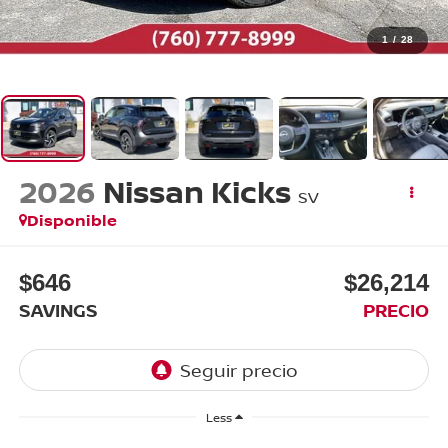
1
/
28
2026
Nissan Kicks
SV
Disponible
$646
$26,214
SAVINGS
PRECIO
Less