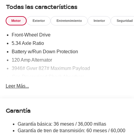
777-8999.
Todas las características
Motor
Exterior
Entretenimiento
Interior
Seguridad
Front-Wheel Drive
5.34 Axle Ratio
Battery w/Run Down Protection
120 Amp Alternator
3946# Gvwr 827# Maximum Payload
Gas-Pressurized Shock Absorbers
Front And Rear Anti-Roll Bars
Leer Más...
Electric Power-Assist Speed-Sensing Steering
11.8 Gal. Fuel Tank
Garantía
Single Stainless Steel Exhaust
Strut Front Suspension w/Coil Springs
Garantía básica: 36 meses / 36,000 millas
Torsion Beam Rear Suspension w/Coil Springs
Garantía de tren de transmisión: 60 meses / 60,000