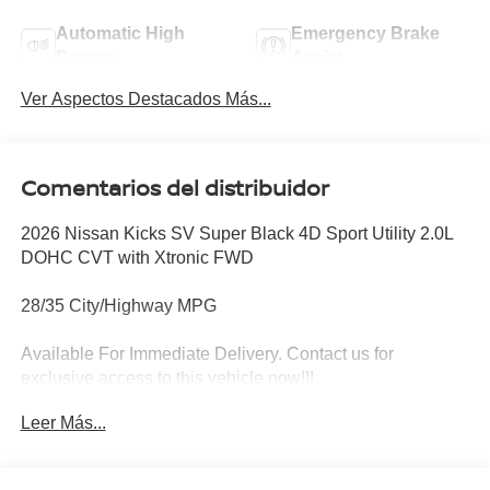
Automatic High
Emergency Brake
Beams
Assist
Ver Aspectos Destacados Más...
Comentarios del distribuidor
2026 Nissan Kicks SV Super Black 4D Sport Utility 2.0L
DOHC CVT with Xtronic FWD
28/35 City/Highway MPG
Available For Immediate Delivery. Contact us for
exclusive access to this vehicle now!!!
Leer Más...
To see more quality vehicles like this one right here just
click on http://www.torrenissan.com/index.htm or call 760-