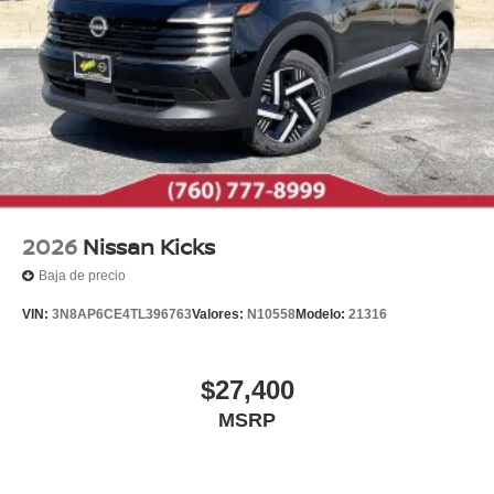
2026
Nissan Kicks
Baja de precio
VIN:
3N8AP6CE4TL396763
Valores:
N10558
Modelo:
21316
$27,400
MSRP