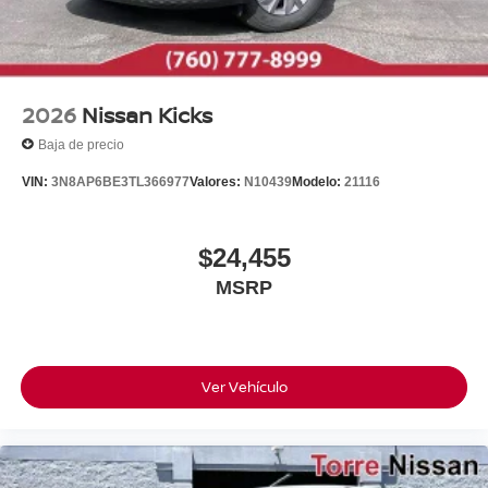
2026
Nissan Kicks
Baja de precio
VIN:
3N8AP6BE3TL366977
Valores:
N10439
Modelo:
21116
$24,455
MSRP
Ver Vehículo