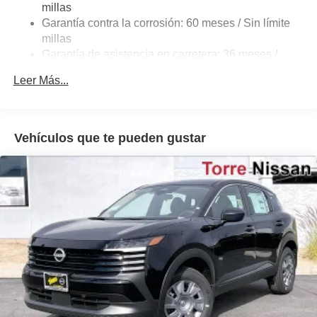
4-Wheel Disc Brakes w/4-Wheel ABS, Front Vented
millas
Discs, Brake Assist, Hill Hold Control and Electric
Garantía contra la corrosión: 60 meses / Sin límite
Parking Brake
millas
Garantía de asistencia en carretera: 36 meses /
36,000 millas
Leer Más...
Vehículos que te pueden gustar