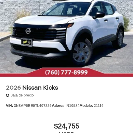
2026
Nissan Kicks
Baja de precio
VIN:
3N8AP6BE0TL407226
Valores:
N10584
Modelo:
21116
$24,755