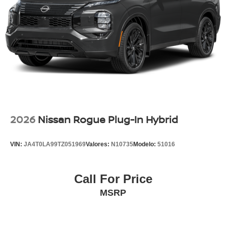
2026
Nissan Rogue Plug-In Hybrid
VIN:
JA4T0LA99TZ051969
Valores:
N10735
Modelo:
51016
Call For Price
MSRP