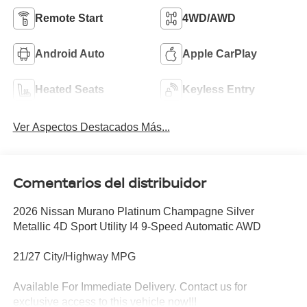
Remote Start
4WD/AWD
Android Auto
Apple CarPlay
Heated Seats
Keyless Entry
Ver Aspectos Destacados Más...
Comentarios del distribuidor
2026 Nissan Murano Platinum Champagne Silver
Metallic 4D Sport Utility I4 9-Speed Automatic AWD
21/27 City/Highway MPG
Available For Immediate Delivery. Contact us for
exclusive access to this vehicle now!!!