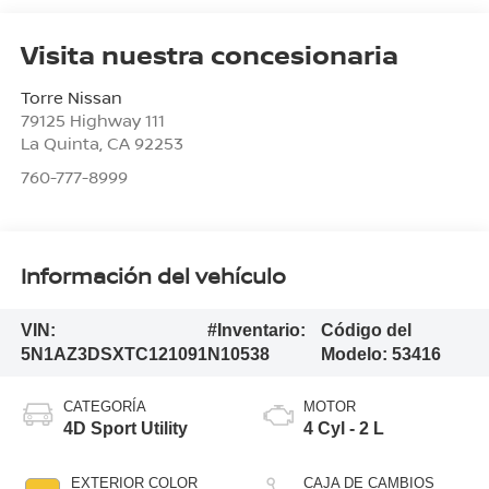
Visita nuestra concesionaria
Torre Nissan
79125 Highway 111
La Quinta
,
CA
92253
760-777-8999
Información del vehículo
VIN:
#Inventario:
Código del
5N1AZ3DSXTC121091
N10538
Modelo:
53416
CATEGORÍA
MOTOR
4D Sport Utility
4 Cyl - 2 L
EXTERIOR COLOR
CAJA DE CAMBIOS