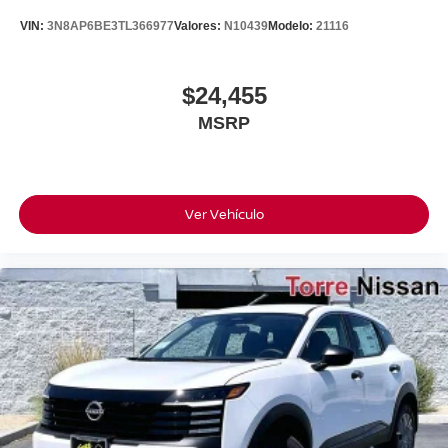
VIN:
3N8AP6BE3TL366977
Valores:
N10439
Modelo:
21116
$24,455
MSRP
Ver Vehículo