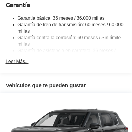
Garantía
Permanent Locking Hubs
Strut Front Suspension w/Coil Springs
Garantía básica: 36 meses / 36,000 millas
Multi-Link Rear Suspension w/Coil Springs
Garantía de tren de transmisión: 60 meses / 60,000
4-Wheel Disc Brakes w/4-Wheel ABS, Front And Rear
millas
Vented Discs, Brake Assist, Hill Hold Control and
Garantía contra la corrosión: 60 meses / Sin límite
Electric Parking Brake
millas
Brake Actuated Limited Slip Differential
Garantía de asistencia en carretera: 36 meses /
36,000 millas
Leer Más...
Vehículos que te pueden gustar