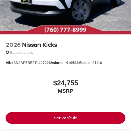
2026
Nissan Kicks
Baja de precio
VIN:
3N8AP6BE0TL407226
Valores:
N10584
Modelo:
21116
$24,755
MSRP
Ver Vehículo