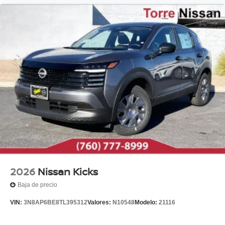
2026
Nissan Kicks
Baja de precio
VIN:
3N8AP6BE8TL395312
Valores:
N10548
Modelo:
21116