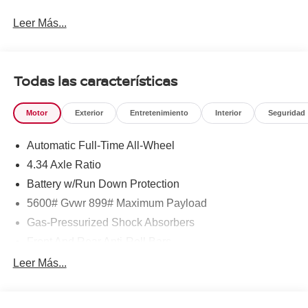
Leer Más...
To see more quality vehicles like this one right here just
click on http://www.torrenissan.com/index.htm or call 760-
777-8999.
Todas las características
Motor
Exterior
Entretenimiento
Interior
Seguridad
Automatic Full-Time All-Wheel
4.34 Axle Ratio
Battery w/Run Down Protection
5600# Gvwr 899# Maximum Payload
Gas-Pressurized Shock Absorbers
Front And Rear Anti-Roll Bars
Electric Power-Assist Steering
Leer Más...
18.7 Gal. Fuel Tank
Quasi-Dual Stainless Steel Exhaust