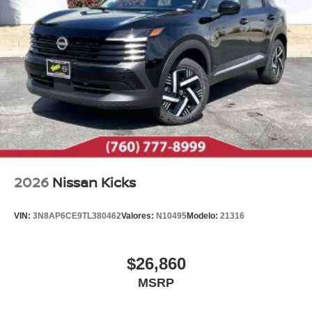
2026
Nissan Kicks
VIN:
3N8AP6CE9TL380462
Valores:
N10495
Modelo:
21316
$26,860
MSRP