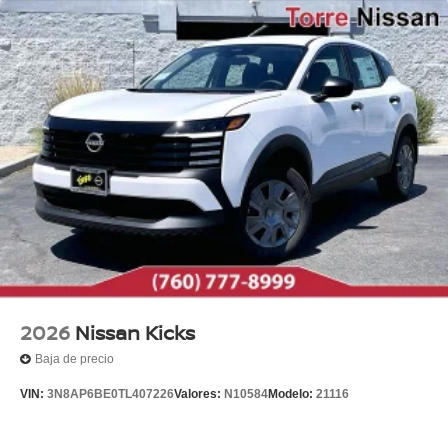
2026
Nissan Kicks
Baja de precio
VIN:
3N8AP6BE0TL407226
Valores:
N10584
Modelo:
21116