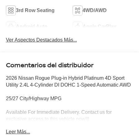
3rd Row Seating
4WD/AWD
Android Auto
Apple CarPlay
Ver Aspectos Destacados Más...
Comentarios del distribuidor
2026 Nissan Rogue Plug-in Hybrid Platinum 4D Sport
Utility 2.4L 4-Cylinder DI DOHC 1-Speed Automatic AWD
25/27 City/Highway MPG
Available For Immediate Delivery. Contact us for
exclusive access to this vehicle now!!!
Leer Más...