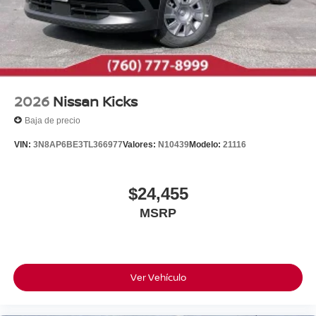
2026
Nissan Kicks
Baja de precio
VIN:
3N8AP6BE3TL366977
Valores:
N10439
Modelo:
21116
$24,455
MSRP
Ver Vehículo