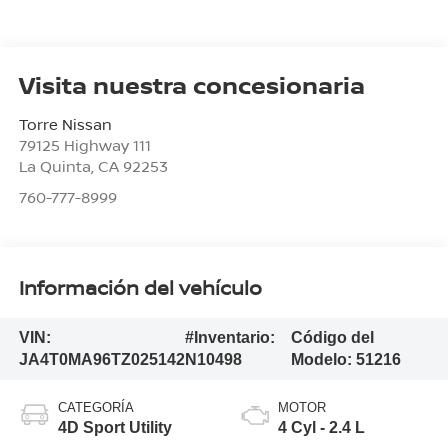
Visita nuestra concesionaria
Torre Nissan
79125 Highway 111
La Quinta
,
CA
92253
760-777-8999
Información del vehículo
VIN:
#Inventario:
Código del
JA4T0MA96TZ025142
N10498
Modelo:
51216
CATEGORÍA
MOTOR
4D Sport Utility
4 Cyl - 2.4 L