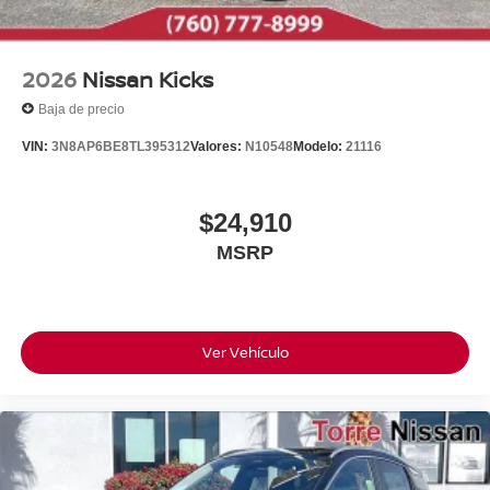
2026
Nissan Kicks
Baja de precio
VIN:
3N8AP6BE8TL395312
Valores:
N10548
Modelo:
21116
$24,910
MSRP
Ver Vehículo