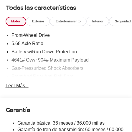
777-8999.
Todas las características
Motor
Exterior
Entretenimiento
Interior
Seguridad
Front-Wheel Drive
5.68 Axle Ratio
Battery w/Run Down Protection
4641# Gvwr 904# Maximum Payload
Gas-Pressurized Shock Absorbers
Front And Rear Anti-Roll Bars
Electric Power-Assist Speed-Sensing Steering
Leer Más...
14.5 Gal. Fuel Tank
Single Stainless Steel Exhaust
Garantía
Strut Front Suspension w/Coil Springs
Multi-Link Rear Suspension w/Coil Springs
Garantía básica: 36 meses / 36,000 millas
4-Wheel Disc Brakes w/4-Wheel ABS, Front And Rear
Garantía de tren de transmisión: 60 meses / 60,000
Vented Discs, Brake Assist, Hill Hold Control and