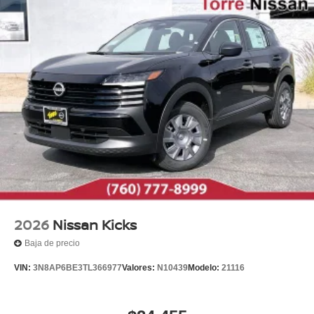
2026
Nissan Kicks
Baja de precio
VIN:
3N8AP6BE3TL366977
Valores:
N10439
Modelo:
21116