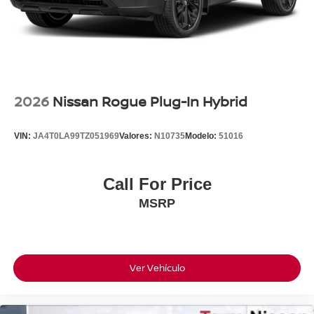
2026
Nissan Rogue Plug-In Hybrid
VIN:
JA4T0LA99TZ051969
Valores:
N10735
Modelo:
51016
Call For Price
MSRP
Ver Vehículo