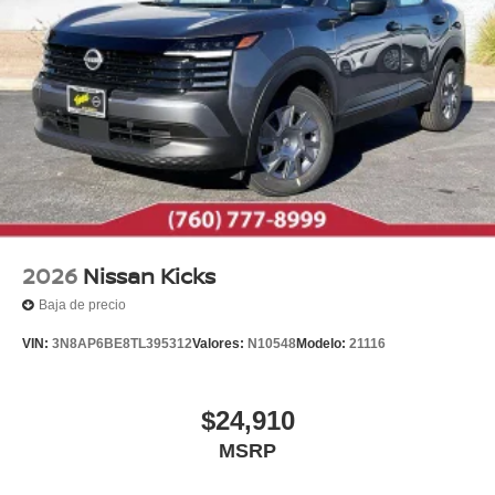
2026
Nissan Kicks
Baja de precio
VIN:
3N8AP6BE8TL395312
Valores:
N10548
Modelo:
21116
$24,910
MSRP