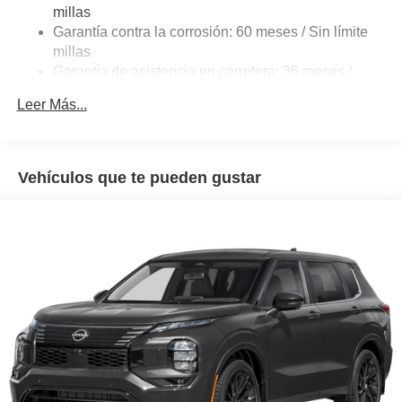
millas
Electric Parking Brake
Garantía contra la corrosión: 60 meses / Sin límite
Brake Actuated Limited Slip Differential
millas
Garantía de asistencia en carretera: 36 meses /
36,000 millas
Leer Más...
Vehículos que te pueden gustar