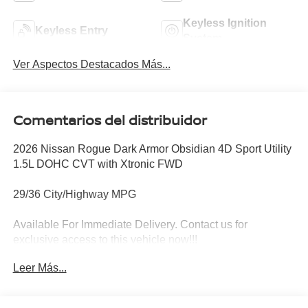
Keyless Ignition
Keyless Entry
System
Ver Aspectos Destacados Más...
Comentarios del distribuidor
2026 Nissan Rogue Dark Armor Obsidian 4D Sport Utility
1.5L DOHC CVT with Xtronic FWD
29/36 City/Highway MPG
Available For Immediate Delivery. Contact us for
exclusive access to this vehicle now!!!
Leer Más...
To see more quality vehicles like this one right here just
click on http://www.torrenissan.com/index.htm or call 760-