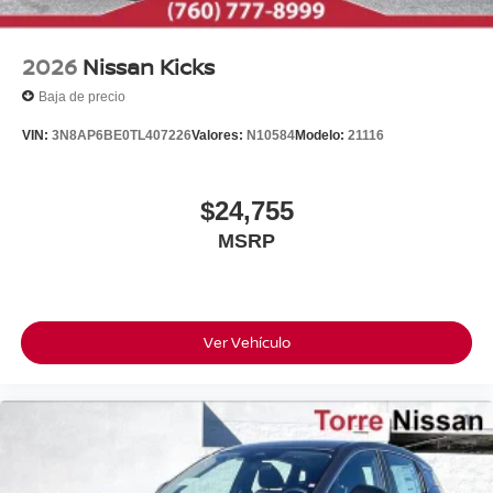
2026
Nissan Kicks
Baja de precio
VIN:
3N8AP6BE0TL407226
Valores:
N10584
Modelo:
21116
$24,755
MSRP
Ver Vehículo