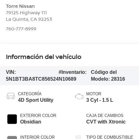
Torre Nissan
79125 Highway 111
La Quinta
,
CA
92253
760-777-8999
Información del vehículo
VIN:
#Inventario:
Código del
5N1BT3BA8TC856524
N10689
Modelo:
28316
CATEGORÍA
MOTOR
4D Sport Utility
3 Cyl - 1.5 L
EXTERIOR COLOR
CAJA DE CAMBIOS
Obsidian
CVT with Xtronic
INTERIOR COLOR
TIPO DE COMBUSTIBLE