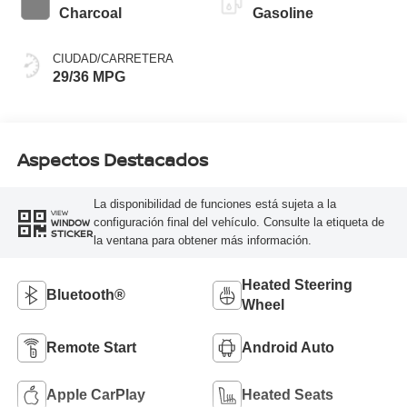
Charcoal
Gasoline
CIUDAD/CARRETERA
29/36 MPG
Aspectos Destacados
La disponibilidad de funciones está sujeta a la
VIEW
configuración final del vehículo. Consulte la etiqueta de
WINDOW
STICKER
la ventana para obtener más información.
Heated Steering
Bluetooth®
Wheel
Remote Start
Android Auto
Apple CarPlay
Heated Seats