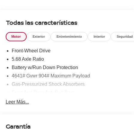
To see more quality vehicles like this one right here just
click on http://www.torrenissan.com/index.htm or call 760-
777-8999.
Todas las características
Motor
Exterior
Entretenimiento
Interior
Seguridad
Front-Wheel Drive
5.68 Axle Ratio
Battery w/Run Down Protection
4641# Gvwr 904# Maximum Payload
Gas-Pressurized Shock Absorbers
Front And Rear Anti-Roll Bars
Electric Power-Assist Speed-Sensing Steering
Leer Más...
14.5 Gal. Fuel Tank
Single Stainless Steel Exhaust
Garantía
Strut Front Suspension w/Coil Springs