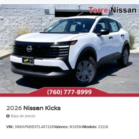
2026
Nissan Kicks
Baja de precio
VIN:
3N8AP6BE0TL407226
Valores:
N10584
Modelo:
21116