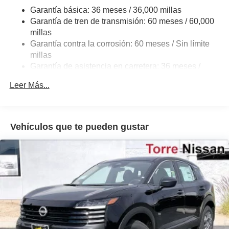
Multi-Link Rear Suspension w/Coil Springs
Garantía básica: 36 meses / 36,000 millas
4-Wheel Disc Brakes w/4-Wheel ABS, Front And Rear
Garantía de tren de transmisión: 60 meses / 60,000
Vented Discs, Brake Assist, Hill Hold Control and
millas
Electric Parking Brake
Garantía contra la corrosión: 60 meses / Sin límite
Brake Actuated Limited Slip Differential
millas
Garantía de asistencia en carretera: 36 meses /
36,000 millas
Leer Más...
Vehículos que te pueden gustar