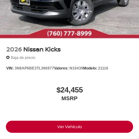
2026
Nissan Kicks
Baja de precio
VIN:
3N8AP6BE3TL366977
Valores:
N10439
Modelo:
21116
$24,455
MSRP
Ver Vehículo