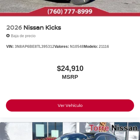
2026
Nissan Kicks
Baja de precio
VIN:
3N8AP6BE8TL395312
Valores:
N10548
Modelo:
21116
$24,910
MSRP
Ver Vehículo