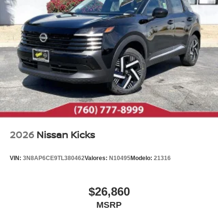
2026
Nissan Kicks
VIN:
3N8AP6CE9TL380462
Valores:
N10495
Modelo:
21316
$26,860
MSRP