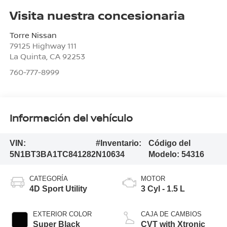
Visita nuestra concesionaria
Torre Nissan
79125 Highway 111
La Quinta
,
CA
92253
760-777-8999
Información del vehículo
VIN:
#Inventario:
Código del
5N1BT3BA1TC841282
N10634
Modelo:
54316
CATEGORÍA
MOTOR
4D Sport Utility
3 Cyl - 1.5 L
EXTERIOR COLOR
CAJA DE CAMBIOS
Super Black
CVT with Xtronic