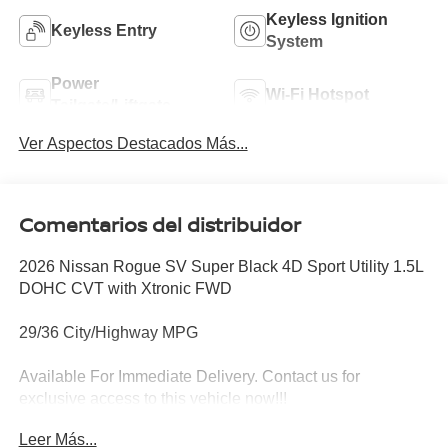
Keyless Ignition
Keyless Entry
System
Power
Wi-Fi Hotspot
Tailgate/Liftgate
Ver Aspectos Destacados Más...
Comentarios del distribuidor
2026 Nissan Rogue SV Super Black 4D Sport Utility 1.5L
DOHC CVT with Xtronic FWD
29/36 City/Highway MPG
Available For Immediate Delivery. Contact us for
exclusive access to this vehicle now!!!
Leer Más...