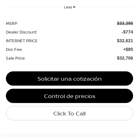
Less
MSRP:
$33,395
Dealer Discount
-$774
INTERNET PRICE
$32,621
Doc Fee:
+$85
Sale Price
$32,706
Solicitar una cotización
Control de precios
Click To Call