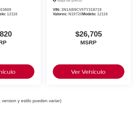
Baja de precio
03809
VIN:
3N1AB9CV5TY318719
elo:
12116
Valores:
N10720
Modelo:
12116
,820
$26,705
RP
MSRP
hículo
Ver Vehículo
 version y estilo pueden variar)