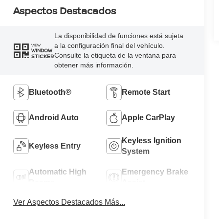
Aspectos Destacados
La disponibilidad de funciones está sujeta
a la configuración final del vehículo.
VIEW
WINDOW
Consulte la etiqueta de la ventana para
STICKER
obtener más información.
Bluetooth®
Remote Start
Android Auto
Apple CarPlay
Keyless Ignition
Keyless Entry
System
Automatic High
Emergency Brake
Beams
Assist
Ver Aspectos Destacados Más...