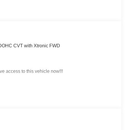
4 DOHC CVT with Xtronic FWD
ve access to this vehicle now!!!
 click on http://www.torrenissan.com/index.htm or call