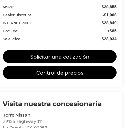
MSRP:
$29,855
Dealer Discount
-$1,006
INTERNET PRICE
$28,849
Doc Fee:
+$85
Sale Price
$28,934
Solicitar una cotización
Control de precios
Visita nuestra concesionaria
Torre Nissan
79125 Highway 111
La Quinta
,
CA
92253