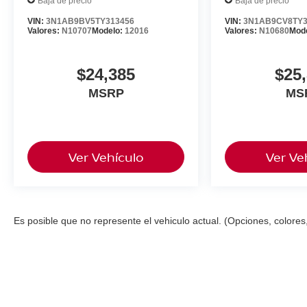
Baja de precio
Baja de precio
VIN:
3N1AB9BV5TY313456
VIN:
3N1AB9CV8TY3
Valores:
N10707
Modelo:
12016
Valores:
N10680
Mod
$24,385
$25
MSRP
MS
Ver Vehículo
Ver Ve
Es posible que no represente el vehiculo actual. (Opciones, colores,