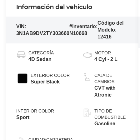
Información del vehículo
Código del
VIN:
#Inventario:
Modelo:
3N1AB9DV2TY303660
N10668
12416
CATEGORÍA
MOTOR
4D Sedan
4 Cyl - 2 L
EXTERIOR COLOR
CAJA DE
Super Black
CAMBIOS
CVT with
Xtronic
INTERIOR COLOR
TIPO DE
Sport
COMBUSTIBLE
Gasoline
CIUDAD/CARRETERA