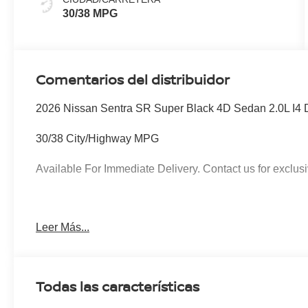
30/38 MPG
Comentarios del distribuidor
2026 Nissan Sentra SR Super Black 4D Sedan 2.0L I
30/38 City/Highway MPG
Available For Immediate Delivery. Contact us for exclusi
To see more quality vehicles like this one right here just
Leer Más...
760-777-8999.
Todas las características