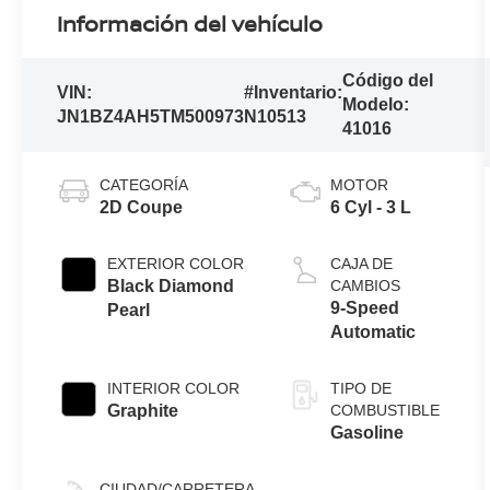
Información del vehículo
Código del
VIN:
#Inventario:
Modelo:
JN1BZ4AH5TM500973
N10513
41016
CATEGORÍA
MOTOR
2D Coupe
6 Cyl - 3 L
EXTERIOR COLOR
CAJA DE
Black Diamond
CAMBIOS
9-Speed
Pearl
Automatic
INTERIOR COLOR
TIPO DE
Graphite
COMBUSTIBLE
Gasoline
CIUDAD/CARRETERA