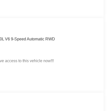
3.0L V6 9-Speed Automatic RWD
ve access to this vehicle now!!!
 click on http://www.torrenissan.com/index.htm or call