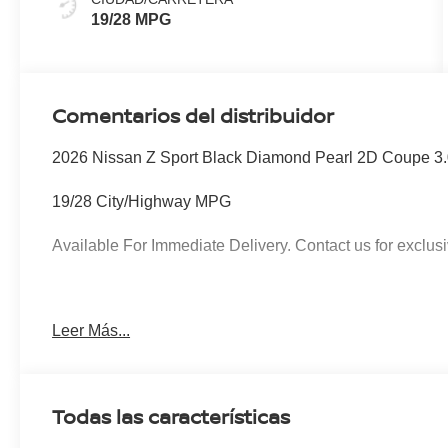
19/28 MPG
Comentarios del distribuidor
2026 Nissan Z Sport Black Diamond Pearl 2D Coupe 
19/28 City/Highway MPG
Available For Immediate Delivery. Contact us for exclusi
To see more quality vehicles like this one right here just
Leer Más...
760-777-8999.
Todas las características