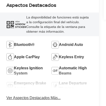
Aspectos Destacados
La disponibilidad de funciones está sujeta
a la configuración final del vehículo.
VIEW
WINDOW
Consulte la etiqueta de la ventana para
STICKER
obtener más información.
Bluetooth®
Android Auto
Apple CarPlay
Keyless Entry
Keyless Ignition
Automatic High
System
Beams
Emergency Brake
Lane Departure
Assist
Warning
Ver Aspectos Destacados Más...