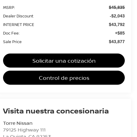
MSRP:
$45,835
Dealer Discount
-$2,043
INTERNET PRICE
$43,792
Doc Fee:
+$85
Sale Price
$43,877
Solicitar una cotización
Control de precios
Visita nuestra concesionaria
Torre Nissan
79125 Highway 111
La Quinta
,
CA
92253