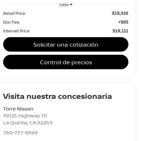
Less
Retail Price:
$18,026
Doc Fee:
+$85
Internet Price
$18,111
Solicitar una cotización
Control de precios
Visita nuestra concesionaria
Torre Nissan
79125 Highway 111
La Quinta
,
CA
92253
760-777-8999