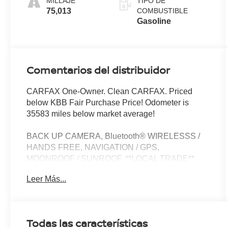
MILLAJE
TIPO DE
75,013
COMBUSTIBLE
Gasoline
Comentarios del distribuidor
CARFAX One-Owner. Clean CARFAX. Priced
below KBB Fair Purchase Price! Odometer is
35583 miles below market average!
BACK UP CAMERA, Bluetooth® WIRELESSS /
HANDS FREE, NAVIGATION / GPS,
MOONROOF / SUNROOF, **LOCAL TRADE**,
**NON-SMOKER**, **CARFAX ONE OWNER**,
Leer Más...
***CLEAN CARFAX***, RUNNING BOARDS,
blind spot monitor, 4WD.
Todas las características
Quick Order Package 23P, 4WD, 10 Speakers, 20