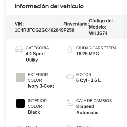
Información del vehículo
Código del
VIN:
#Inventario:
Modelo:
1C4RJFCG2GC462049
P259
WKJS74
CATEGORÍA
CIUDAD/CARRETERA
4D Sport
18/25 MPG
Utility
EXTERIOR
MOTOR
COLOR
6 Cyl - 3.6 L
Ivory 3-Coat
INTERIOR
CAJA DE CAMBIOS
COLOR
8-Speed
Black
Automatic