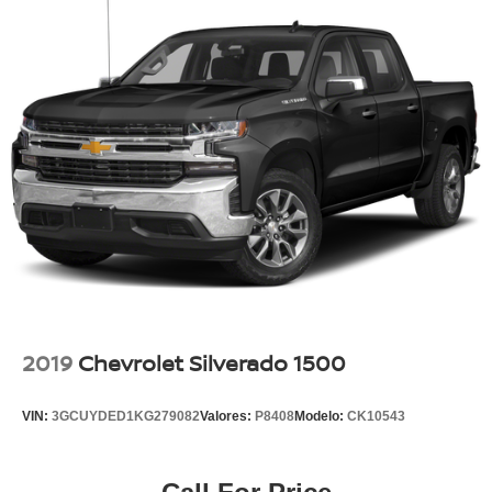
2019
Chevrolet Silverado 1500
VIN:
3GCUYDED1KG279082
Valores:
P8408
Modelo:
CK10543