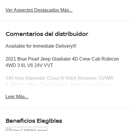
Ver Aspectos Destacados Más...
Comentarios del distribuidor
Available for Immediate Delivery!!!
2021 Blue Pearl Jeep Gladiator 4D Crew Cab Rubicon
4WD 3.6L V6 24V VVT
240 Amp Alternator, Class IV Hitch Receiver, GVWR:
6,250 lbs w/Max Tow Package, Heavy-Duty Engine
Cooling, Quick Order Package 24R, Trailer Hitch Zoom,
Leer Más...
Trailer Tow Package.
Ask for details about The Federal Financing Assistance
Beneficios Elegibles
Program (FFAP). We can help get you qualified.