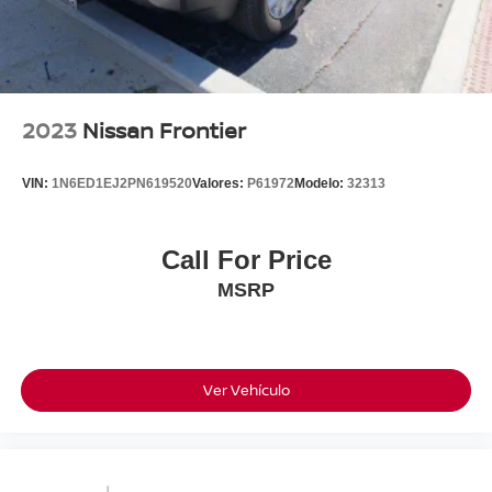
2023
Nissan Frontier
VIN:
1N6ED1EJ2PN619520
Valores:
P61972
Modelo:
32313
Call For Price
MSRP
Ver Vehículo