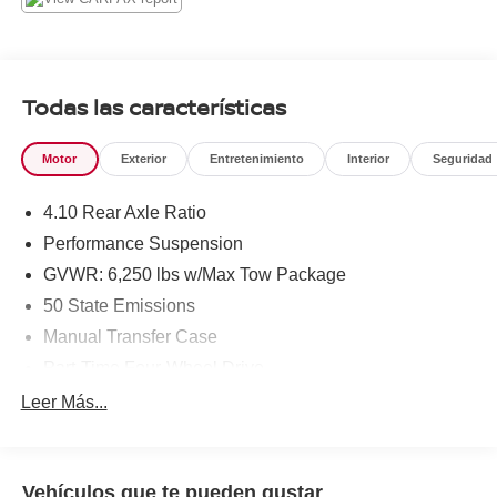
Todas las características
Motor
Exterior
Entretenimiento
Interior
Seguridad
4.10 Rear Axle Ratio
Performance Suspension
GVWR: 6,250 lbs w/Max Tow Package
50 State Emissions
Manual Transfer Case
Part-Time Four-Wheel Drive
Driver Selectable Front Locking Differential
Leer Más...
Driver Selectable Rear Locking Differential
650CCA Maintenance-Free Battery w/Run Down
Protection
Vehículos que te pueden gustar