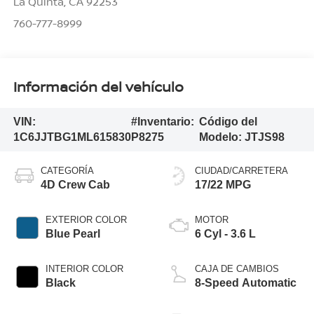
La Quinta
,
CA
92253
760-777-8999
Información del vehículo
VIN:
#Inventario:
Código del
1C6JJTBG1ML615830
P8275
Modelo:
JTJS98
CATEGORÍA
CIUDAD/CARRETERA
4D Crew Cab
17/22 MPG
EXTERIOR COLOR
MOTOR
Blue Pearl
6 Cyl - 3.6 L
INTERIOR COLOR
CAJA DE CAMBIOS
Black
8-Speed Automatic