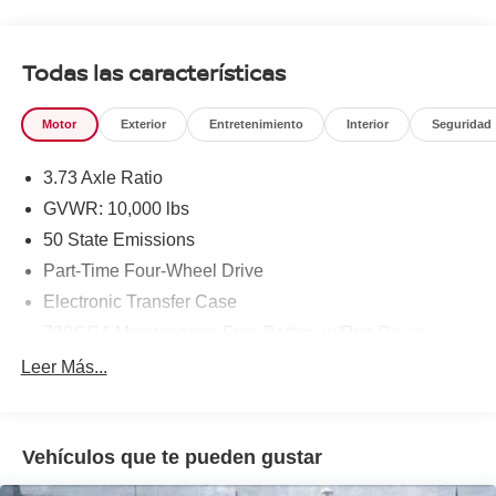
Todas las características
Motor
Exterior
Entretenimiento
Interior
Seguridad
3.73 Axle Ratio
GVWR: 10,000 lbs
50 State Emissions
Part-Time Four-Wheel Drive
Electronic Transfer Case
730CCA Maintenance-Free Battery w/Run Down
Protection
Leer Más...
180 Amp Alternator
Electronically Controlled Throttle
Tip Start
Vehículos que te pueden gustar
Trailer Wiring Harness