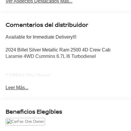
Ver Aspectos Destacados Más...
Comentarios del distribuidor
Available for Immediate Delivery!!!
2024 Billet Silver Metallic Ram 2500 4D Crew Cab
Laramie 4WD Cummins 6.7L I6 Turbodiesel
CARFAX One-Owner.
Leer Más...
Clean CARFAX.
Ask for details about The Federal Financing Assistance
Beneficios Elegibles
Program (FFAP). We can help get you qualified.