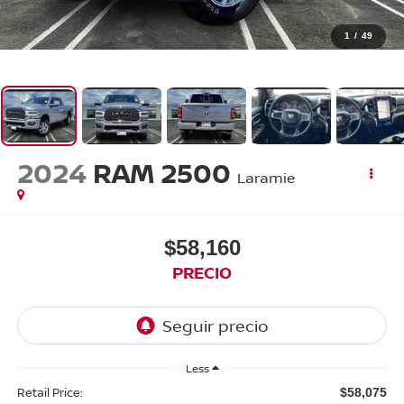
1
/
49
2024
RAM 2500
Laramie
$58,160
PRECIO
Less
Retail Price:
$58,075