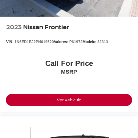
2023
Nissan Frontier
VIN:
1N6ED1EJ2PN619520
Valores:
P61972
Modelo:
32313
Call For Price
MSRP
Ver Vehículo