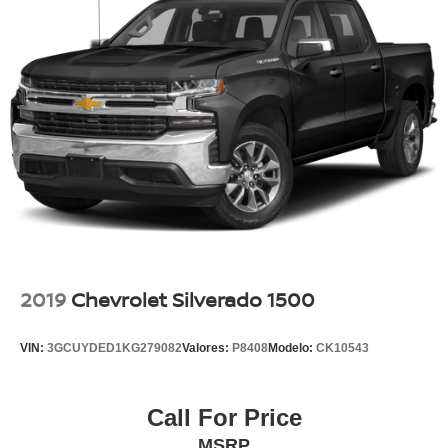
2019
Chevrolet Silverado 1500
VIN:
3GCUYDED1KG279082
Valores:
P8408
Modelo:
CK10543
Call For Price
MSRP