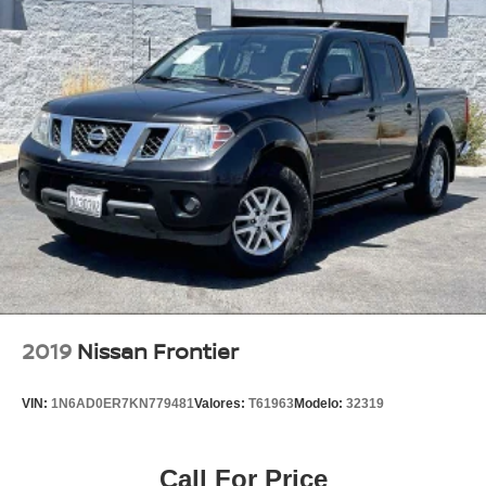
Class V Towing Equipment -inc: Hitch, Brake
Controller and Trailer Sway Control
3180# Maximum Payload
HD Gas-Pressurized Shock Absorbers
Front And Rear Anti-Roll Bars
HD Suspension
Hydraulic Power-Assist Steering
Single Stainless Steel Exhaust
31 Gal. Fuel Tank
Auto Locking Hubs
Multi-Link Front Suspension w/Coil Springs
Solid Axle Rear Suspension w/Coil Springs
2019
Nissan Frontier
4-Wheel Disc Brakes w/4-Wheel ABS, Front And Rear
Vented Discs, Brake Assist and Hill Hold Control
VIN:
1N6AD0ER7KN779481
Valores:
T61963
Modelo:
32319
Call For Price