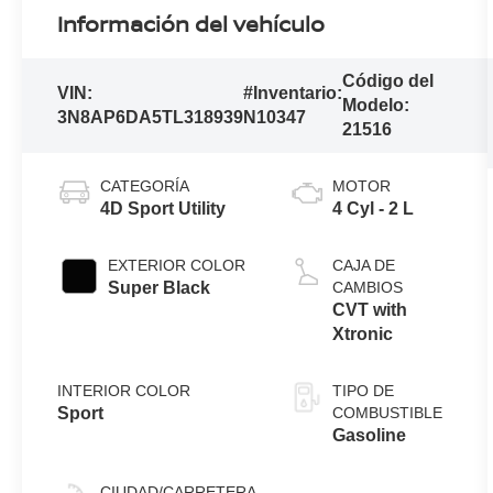
Información del vehículo
Código del
VIN:
#Inventario:
Modelo:
3N8AP6DA5TL318939
N10347
21516
CATEGORÍA
MOTOR
4D Sport Utility
4 Cyl - 2 L
EXTERIOR COLOR
CAJA DE
Super Black
CAMBIOS
CVT with
Xtronic
INTERIOR COLOR
TIPO DE
Sport
COMBUSTIBLE
Gasoline
CIUDAD/CARRETERA