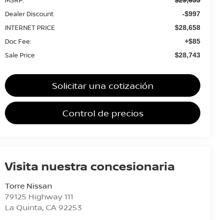
Dealer Discount
-$997
INTERNET PRICE
$28,658
Doc Fee:
+$85
Sale Price
$28,743
Solicitar una cotización
Control de precios
Visita nuestra concesionaria
Torre Nissan
79125 Highway 111
La Quinta
,
CA
92253