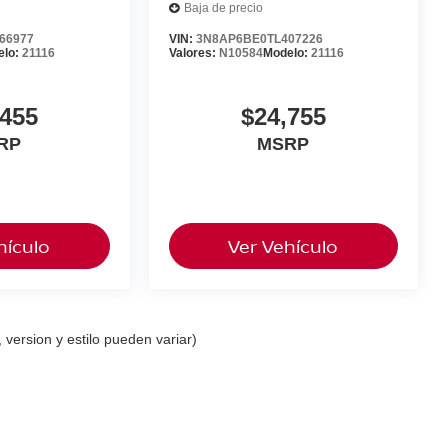
Baja de precio
66977
VIN:
3N8AP6BE0TL407226
elo:
21116
Valores:
N10584
Modelo:
21116
,455
$24,755
RP
MSRP
hículo
Ver Vehículo
 version y estilo pueden variar)