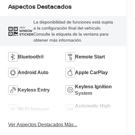
Aspectos Destacados
La disponibilidad de funciones está sujeta
a la configuración final del vehículo.
VIEW
WINDOW
Consulte la etiqueta de la ventana para
STICKER
obtener más información.
Bluetooth®
Remote Start
Android Auto
Apple CarPlay
Keyless Ignition
Keyless Entry
System
Automatic High
Wi-Fi Hotspot
Beams
Ver Aspectos Destacados Más...