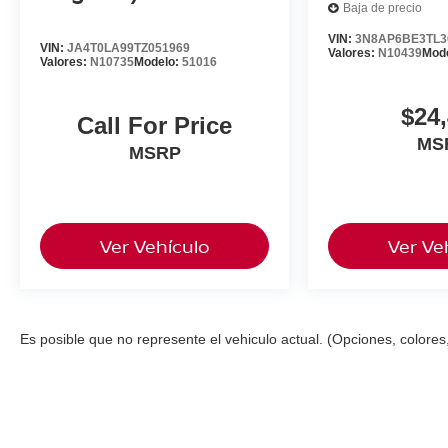
Baja de precio
VIN:
3N8AP6BE3TL3
VIN:
JA4T0LA99TZ051969
Valores:
N10439
Mod
Valores:
N10735
Modelo:
51016
$24
Call For Price
MS
MSRP
Ver Vehículo
Ver Ve
Es posible que no represente el vehiculo actual. (Opciones, colores,