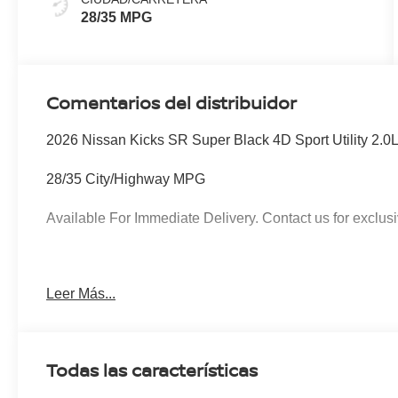
28/35 MPG
Comentarios del distribuidor
2026 Nissan Kicks SR Super Black 4D Sport Utility 2
28/35 City/Highway MPG
Available For Immediate Delivery. Contact us for exclusi
To see more quality vehicles like this one right here just
Leer Más...
760-777-8999.
Todas las características