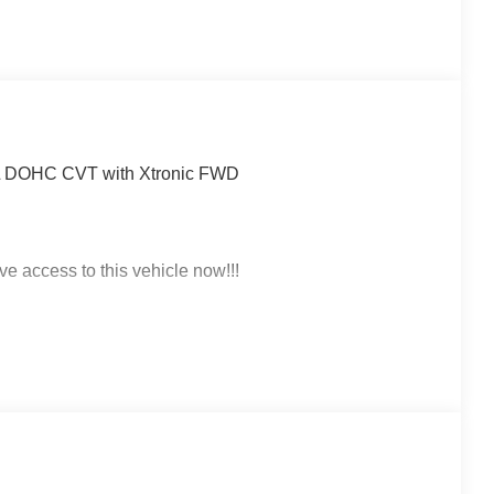
.0L DOHC CVT with Xtronic FWD
ve access to this vehicle now!!!
 click on http://www.torrenissan.com/index.htm or call