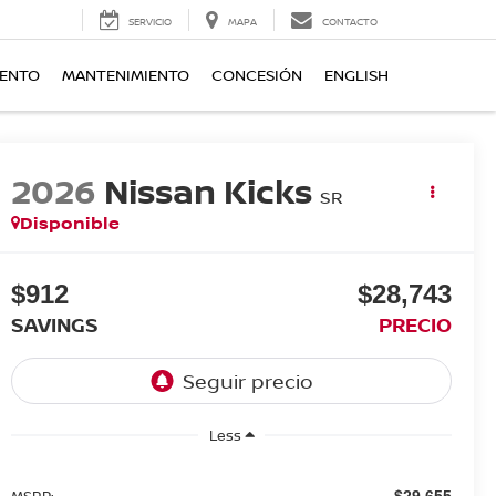
SERVICIO
MAPA
CONTACTO
IENTO
MANTENIMIENTO
CONCESIÓN
ENGLISH
2026
Nissan Kicks
SR
Disponible
$912
$28,743
SAVINGS
PRECIO
Less
MSRP:
$29,655