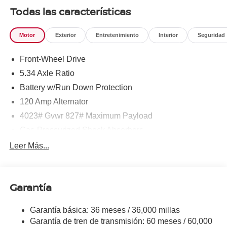
777-8999.
Todas las características
Motor
Exterior
Entretenimiento
Interior
Seguridad
Front-Wheel Drive
5.34 Axle Ratio
Battery w/Run Down Protection
120 Amp Alternator
4023# Gvwr 827# Maximum Payload
Gas-Pressurized Shock Absorbers
Front And Rear Anti-Roll Bars
Leer Más...
Electric Power-Assist Speed-Sensing Steering
11.8 Gal. Fuel Tank
Garantía
Single Stainless Steel Exhaust
Strut Front Suspension w/Coil Springs
Garantía básica: 36 meses / 36,000 millas
Torsion Beam Rear Suspension w/Coil Springs
Garantía de tren de transmisión: 60 meses / 60,000