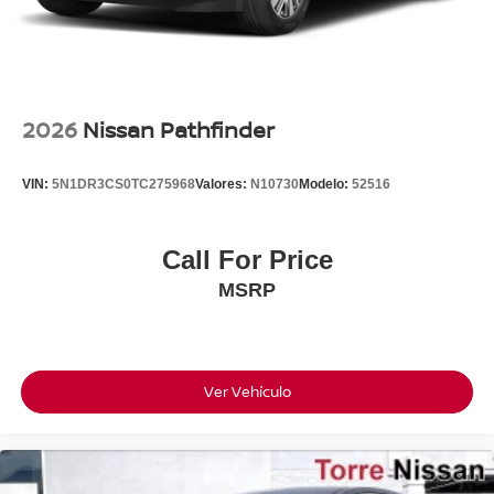
2026
Nissan Pathfinder
VIN:
5N1DR3CS0TC275968
Valores:
N10730
Modelo:
52516
Call For Price
MSRP
Ver Vehículo