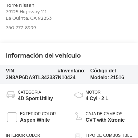
Torre Nissan
79125 Highway 111
La Quinta
,
CA
92253
760-777-8999
Información del vehículo
VIN:
#Inventario:
Código del
3N8AP6DA9TL342337
N10424
Modelo:
21516
CATEGORÍA
MOTOR
4D Sport Utility
4 Cyl - 2 L
EXTERIOR COLOR
CAJA DE CAMBIOS
Aspen White
CVT with Xtronic
INTERIOR COLOR
TIPO DE COMBUSTIBLE