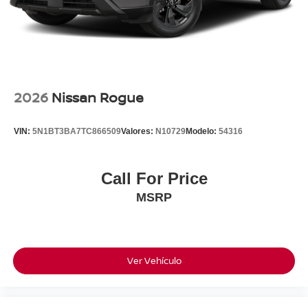
2026
Nissan Rogue
VIN:
5N1BT3BA7TC866509
Valores:
N10729
Modelo:
54316
Call For Price
MSRP
Ver Vehículo