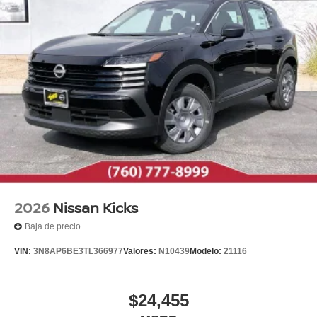
2026
Nissan Kicks
Baja de precio
VIN:
3N8AP6BE3TL366977
Valores:
N10439
Modelo:
21116
$24,455