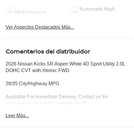
Automatic High
Wi-Fi Hotspot
Beams
Ver Aspectos Destacados Más...
Comentarios del distribuidor
2026 Nissan Kicks SR Aspen White 4D Sport Utility 2.0L
DOHC CVT with Xtronic FWD
28/35 City/Highway MPG
Available For Immediate Delivery. Contact us for
exclusive access to this vehicle now!!!
Leer Más...
To see more quality vehicles like this one right here just
click on http://www.torrenissan.com/index.htm or call 760-