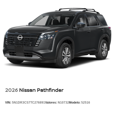
2026
Nissan Pathfinder
VIN:
5N1DR3CS7TC276891
Valores:
N10732
Modelo:
52516