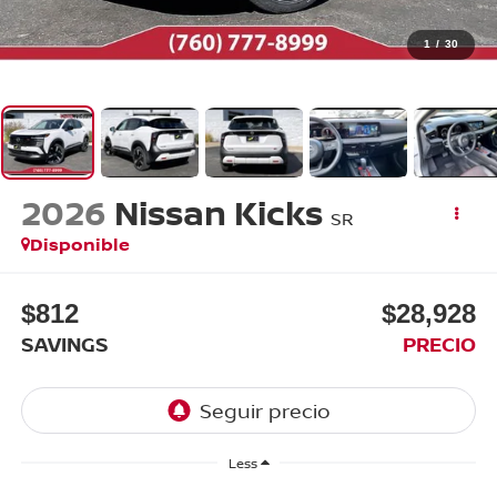
1
/
30
2026
Nissan Kicks
SR
Disponible
$812
$28,928
SAVINGS
PRECIO
Less