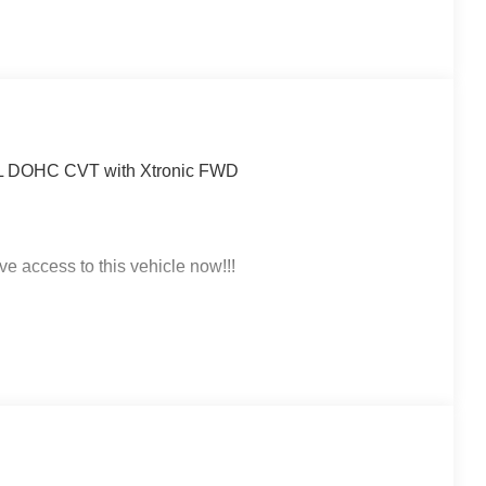
.0L DOHC CVT with Xtronic FWD
ve access to this vehicle now!!!
 click on http://www.torrenissan.com/index.htm or call