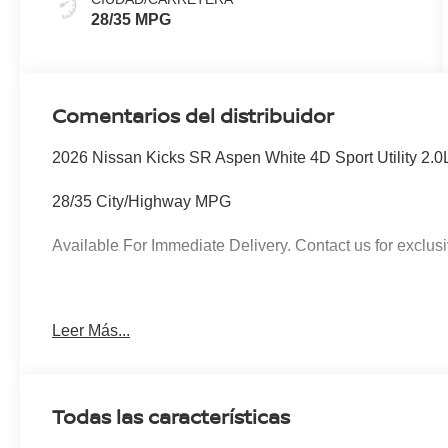
28/35 MPG
Comentarios del distribuidor
2026 Nissan Kicks SR Aspen White 4D Sport Utility 2
28/35 City/Highway MPG
Available For Immediate Delivery. Contact us for exclusi
To see more quality vehicles like this one right here just
Leer Más...
760-777-8999.
Todas las características