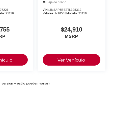
Baja de precio
07226
VIN:
3N8AP6BE8TL395312
elo:
21116
Valores:
N10548
Modelo:
21116
,755
$24,910
RP
MSRP
hículo
Ver Vehículo
 version y estilo pueden variar)