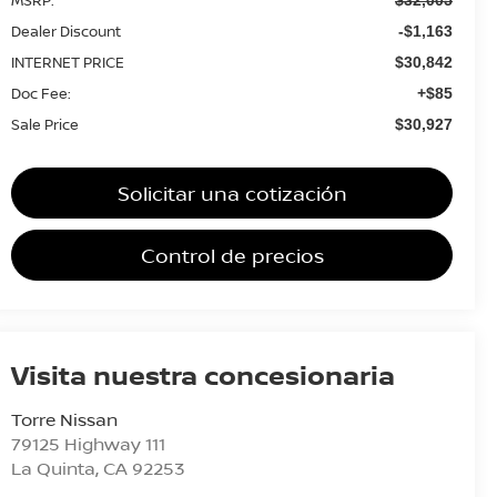
Dealer Discount
-$1,163
INTERNET PRICE
$30,842
Doc Fee:
+$85
Sale Price
$30,927
Solicitar una cotización
Control de precios
Visita nuestra concesionaria
Torre Nissan
79125 Highway 111
La Quinta
,
CA
92253