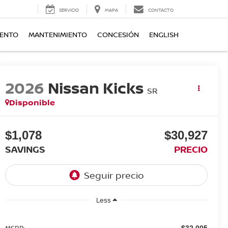
SERVICIO
MAPA
CONTACTO
IENTO
MANTENIMIENTO
CONCESIÓN
ENGLISH
2026
Nissan Kicks
SR
Disponible
$1,078
$30,927
SAVINGS
PRECIO
Less
MSRP:
$32,005