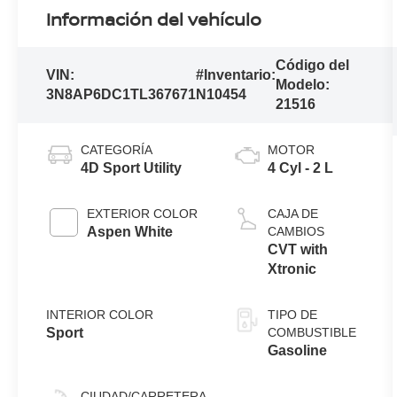
Información del vehículo
Código del
VIN:
#Inventario:
Modelo:
3N8AP6DC1TL367671
N10454
21516
CATEGORÍA
MOTOR
4D Sport Utility
4 Cyl - 2 L
EXTERIOR COLOR
CAJA DE
Aspen White
CAMBIOS
CVT with
Xtronic
INTERIOR COLOR
TIPO DE
Sport
COMBUSTIBLE
Gasoline
CIUDAD/CARRETERA