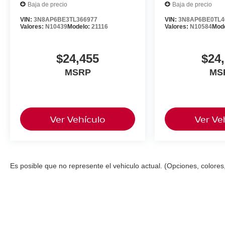
Baja de precio
Baja de precio
VIN:
3N8AP6BE3TL366977
VIN:
3N8AP6BE0TL4
Valores:
N10439
Modelo:
21116
Valores:
N10584
Mod
$24,455
$24
MSRP
MS
Ver Vehículo
Ver Ve
Es posible que no represente el vehiculo actual. (Opciones, colores,