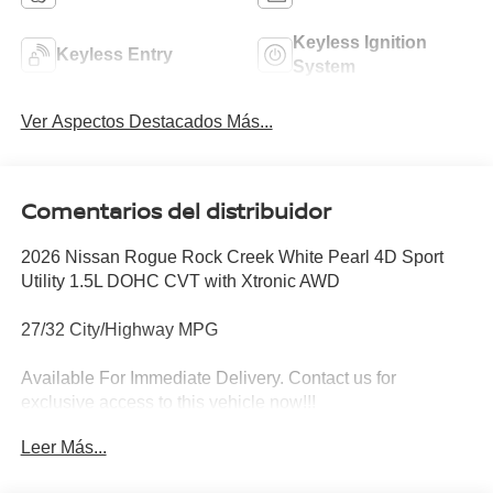
Keyless Ignition
Keyless Entry
System
Ver Aspectos Destacados Más...
Comentarios del distribuidor
2026 Nissan Rogue Rock Creek White Pearl 4D Sport
Utility 1.5L DOHC CVT with Xtronic AWD
27/32 City/Highway MPG
Available For Immediate Delivery. Contact us for
exclusive access to this vehicle now!!!
Leer Más...
To see more quality vehicles like this one right here just