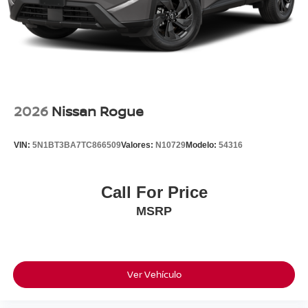
2026
Nissan Rogue
VIN:
5N1BT3BA7TC866509
Valores:
N10729
Modelo:
54316
Call For Price
MSRP
Ver Vehículo