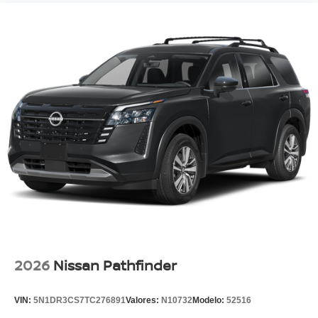
2026
Nissan Pathfinder
VIN:
5N1DR3CS7TC276891
Valores:
N10732
Modelo:
52516