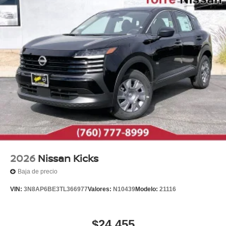
2026
Nissan Kicks
Baja de precio
VIN:
3N8AP6BE3TL366977
Valores:
N10439
Modelo:
21116
$24,455