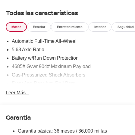
click on http://www.torrenissan.com/index.htm or call 760-
777-8999.
Todas las características
Motor
Exterior
Entretenimiento
Interior
Seguridad
Automatic Full-Time All-Wheel
5.68 Axle Ratio
Battery w/Run Down Protection
4685# Gvwr 904# Maximum Payload
Gas-Pressurized Shock Absorbers
Front And Rear Anti-Roll Bars
Electric Power-Assist Speed-Sensing Steering
Leer Más...
14.5 Gal. Fuel Tank
Single Stainless Steel Exhaust
Garantía
Permanent Locking Hubs
Strut Front Suspension w/Coil Springs
Garantía básica: 36 meses / 36,000 millas
Multi-Link Rear Suspension w/Coil Springs