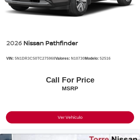
2026
Nissan Pathfinder
VIN:
5N1DR3CS0TC275968
Valores:
N10730
Modelo:
52516
Call For Price
MSRP
Ver Vehículo