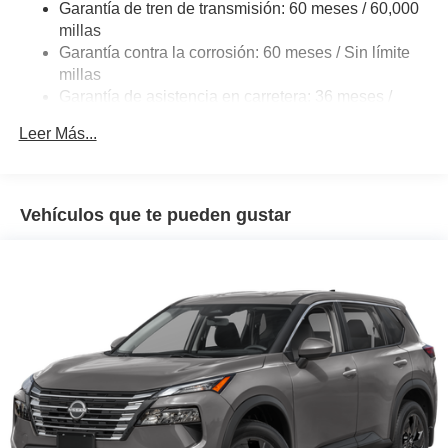
Garantía de tren de transmisión: 60 meses / 60,000
4-Wheel Disc Brakes w/4-Wheel ABS, Front And Rear
millas
Vented Discs, Brake Assist, Hill Descent Control, Hill
Garantía contra la corrosión: 60 meses / Sin límite
Hold Control and Electric Parking Brake
millas
Brake Actuated Limited Slip Differential
Garantía de asistencia en carretera: 36 meses /
36,000 millas
Leer Más...
Vehículos que te pueden gustar