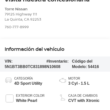
Torre Nissan
79125 Highway 111
La Quinta
,
CA
92253
760-777-8999
Información del vehículo
VIN:
#Inventario:
Código del
5N1BT3BB0TC831898
N10608
Modelo:
54416
CATEGORÍA
MOTOR
4D Sport Utility
3 Cyl - 1.5 L
EXTERIOR COLOR
CAJA DE CAMBIOS
White Pearl
CVT with Xtronic